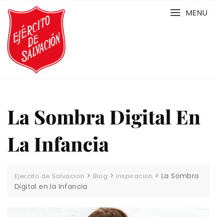
Skip
MENU
to
content
La Sombra Digital En
La Infancia
>
>
>
La Sombra
Ejercito de Salvacion
Blog
inspiracion
Digital en la Infancia