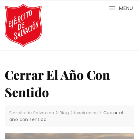
Skip
MENU
to
content
Cerrar El Año Con
Sentido
>
>
>
Cerrar el
Ejercito de Salvacion
Blog
inspiracion
año con sentido