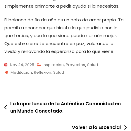
simplemente animarte a pedir ayuda si la necesitás.
El balance de fin de año es un acto de amor propio. Te
permite reconocer que hiciste lo que pudiste con lo
que tenías, y que lo que viene puede ser aún mejor.
Que este cierre te encuentre en paz, valorando lo
vivido y renovando la esperanza para lo que viene.
Nov 24, 2025
Inspiracion
,
Proyectos
,
Salud
Tags
Meditación
,
Reflexión
,
Salud
Navegación
La Importancia de la Auténtica Comunidad en
un Mundo Conectado.
de
entradas
Volver a lo Escencial