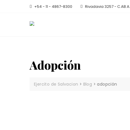
Skip
+54 - 11 - 4867-8300
Rivadavia 3257 - C.AB.A
to
content
Adopción
Ejercito de Salvacion
>
Blog
>
adopción