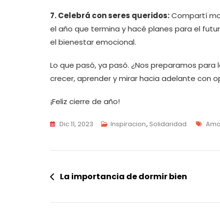
7. Celebrá con seres queridos:
Compartí mom
el año que termina y hacé planes para el futu
el bienestar emocional.
Lo que pasó, ya pasó. ¿Nos preparamos para 
crecer, aprender y mirar hacia adelante con 
¡Feliz cierre de año!
Tag
Dic 11, 2023
Inspiracion
,
Solidaridad
Amo
Navegación
La importancia de dormir bien
de
entradas