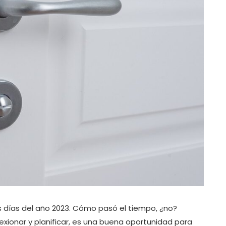
s días del año 2023. Cómo pasó el tiempo, ¿no?
exionar y planificar, es una buena oportunidad para