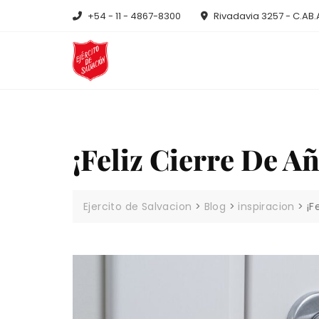
Skip
+54 - 11 - 4867-8300
Rivadavia 3257 - C.AB.
to
content
¡Feliz Cierre De Añ
Ejercito de Salvacion
>
Blog
>
inspiracion
>
¡F