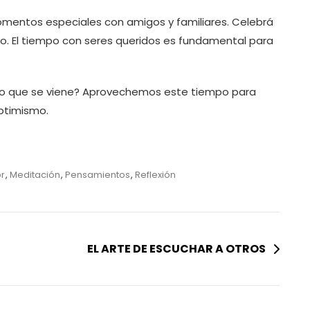
entos especiales con amigos y familiares. Celebrá
ro. El tiempo con seres queridos es fundamental para
lo que se viene? Aprovechemos este tiempo para
optimismo.
s
r
,
Meditación
,
Pensamientos
,
Reflexión
EL ARTE DE ESCUCHAR A OTROS