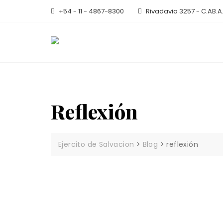
Skip
+54 - 11 - 4867-8300
Rivadavia 3257 - C.AB.A
to
content
Reflexión
Ejercito de Salvacion
>
Blog
>
reflexión