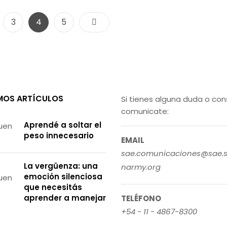
Paginación
Page
Page
Page
3
4
5
de
entradas
MOS ARTÍCULOS
Si tienes alguna duda o con
comunicate:
Aprendé a soltar el
peso innecesario
EMAIL
sae.comunicaciones@sae.s
La vergüenza: una
narmy.org
emoción silenciosa
que necesitás
aprender a manejar
TELÉFONO
+54 - 11 - 4867-8300