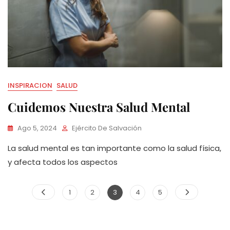
INSPIRACION
SALUD
Cuidemos Nuestra Salud Mental
Ago 5, 2024
Ejército De Salvación
La salud mental es tan importante como la salud física,
y afecta todos los aspectos
Paginación
Page
Page
Page
Page
Page
1
2
3
4
5
de
entradas