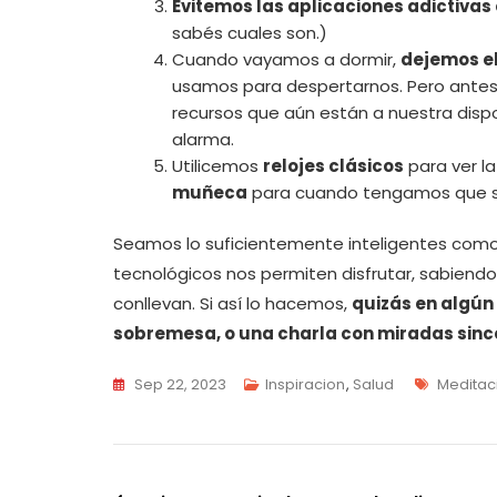
Evitemos las aplicaciones adictivas
sabés cuales son.)
Cuando vayamos a dormir,
dejemos el
usamos para despertarnos. Pero antes d
recursos que aún están a nuestra dispos
alarma.
Utilicemos
relojes clásicos
para ver l
muñeca
para cuando tengamos que sa
Seamos lo suficientemente inteligentes como
tecnológicos nos permiten disfrutar, sabiendo 
conllevan. Si así lo hacemos,
quizás en algú
sobremesa, o una charla con miradas sinc
Tags
Sep 22, 2023
Inspiracion
,
Salud
Meditac