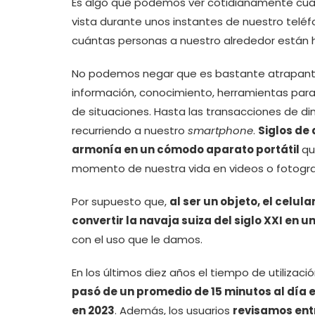
Es algo que podemos ver cotidianamente cuan
vista durante unos instantes de nuestro teléfo
cuántas personas a nuestro alrededor están h
No podemos negar que es bastante atrapante ¡
información, conocimiento, herramientas para f
de situaciones. Hasta las transacciones de di
recurriendo a nuestro
smartphone
.
Siglos de
armonía en un cómodo aparato portátil
qu
momento de nuestra vida en videos o fotograf
Por supuesto que,
al ser un objeto, el celula
convertir la navaja suiza del siglo XXI en un
con el uso que le damos.
En los últimos diez años el tiempo de utilizaci
pasó de un promedio de 15 minutos al día e
en 2023
. Además, los usuarios
revisamos entr