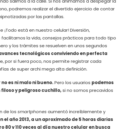
do salimos a la calle. Si nos animamos a despegar la
no, podremos realizar el divertido ejercicio de contar
ipnotizadas por las pantallas.
Todo está en nuestro celular! Diversión,
acilitarnos la vida, consejos prácticos para todo tipo
nero y los trámites se resuelven en unos segundos
 avances tecnológicos conviviendo en perfecta
e, por si fuera poco, nos permite registrar cada
ías de super archi mega alta definición.
r no es ni malo ni bueno.
Pero los usuarios
podemos
 filoso y peligroso cuchillo,
si no somos precavidos
ón de los
smartphones
aumentó increíblemente y
n el año 2013, a un aproximado de 5 horas diarias
o 80 y 110 veces al día nuestro celular en busca