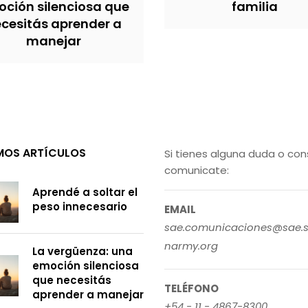
ción silenciosa que
familia
cesitás aprender a
manejar
MOS ARTÍCULOS
Si tienes alguna duda o con
comunicate:
Aprendé a soltar el
peso innecesario
EMAIL
sae.comunicaciones@sae.s
narmy.org
La vergüenza: una
emoción silenciosa
que necesitás
TELÉFONO
aprender a manejar
+54 - 11 - 4867-8300