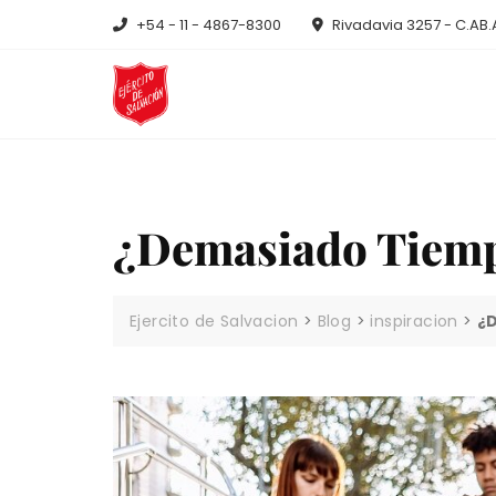
Skip
+54 - 11 - 4867-8300
Rivadavia 3257 - C.AB.
to
content
¿Demasiado Tiemp
Ejercito de Salvacion
>
Blog
>
inspiracion
>
¿