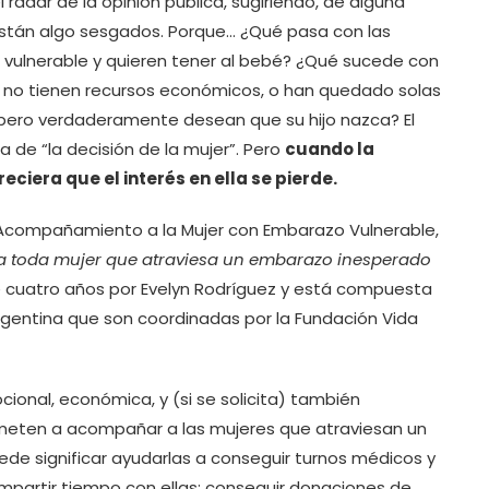
radar de la opinión pública, sugiriendo, de alguna
stán algo sesgados. Porque… ¿Qué pasa con las
ulnerable y quieren tener al bebé? ¿Qué sucede con
 no tienen recursos económicos, o han quedado solas
pero verdaderamente desean que su hijo nazca? El
 de “la decisión de la mujer”. Pero
cuando la
eciera que el interés en ella se pierde.
e Acompañamiento a la Mujer con Embarazo Vulnerable,
a toda mujer que atraviesa un embarazo inesperado
cuatro años por Evelyn Rodríguez y está compuesta
rgentina que son coordinadas por la Fundación Vida
cional, económica, y (si se solicita) también
ometen a acompañar a las mujeres que atraviesan un
de significar ayudarlas a conseguir turnos médicos y
partir tiempo con ellas; conseguir donaciones de