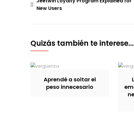
Navegación
Jeetwin Loyalty Program Explained for
New Users
de
entradas
Quizás también te interese...
Aprendé a soltar el
peso innecesario
emo
ne