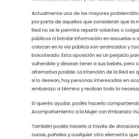
Actualmente una de las mayores problemáticas
por parte de aquellos que consideran que la m
Red no se le permite repartir volantes o colga
públicos ni brindar información en escuelas o sa
colocan en la vía pública son arrancados y tod
boicoteado. Esta oposición es un perjuicio p
vulnerable y desean tener a sus bebés, pero cr
alternativa posible. La intención de la Red e
si lo desean, hay personas interesadas en ac
embarazo a término y reciban todo lo necesar
Si querés ayudar, podés hacerlo compartiendo 
Acompañamiento a la Mujer con Embarazo Vuln
También podés hacerlo a través de donacione
cunas, pañales y cualquier otro elemento que 