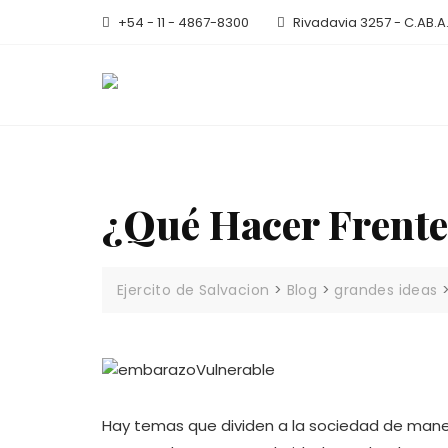
Skip
+54 - 11 - 4867-8300
Rivadavia 3257 - C.AB.A
to
content
¿Qué Hacer Frente
Ejercito de Salvacion
>
Blog
>
grandes ideas
Hay temas que dividen a la sociedad de maner