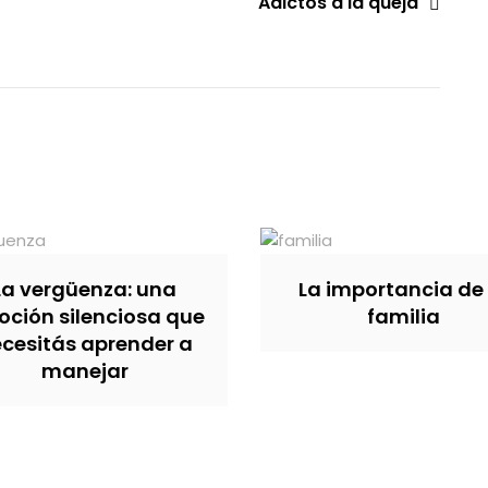
Adictos a la queja
La vergüenza: una
La importancia de 
ción silenciosa que
familia
cesitás aprender a
manejar