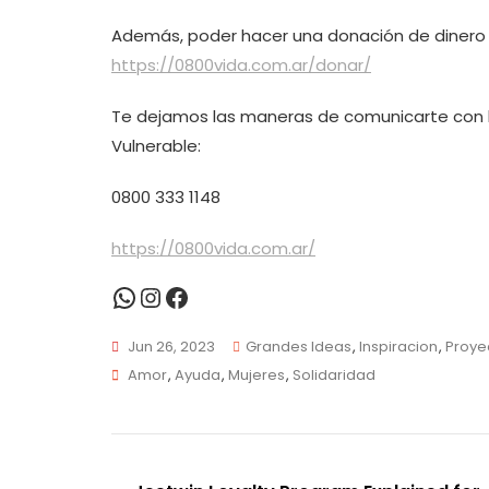
Además, poder hacer una donación de dinero a
https://0800vida.com.ar/donar/
Te dejamos las maneras de comunicarte con 
Vulnerable:
0800 333 1148
https://0800vida.com.ar/
WhatsApp
Instagram
Facebook
Jun 26, 2023
Grandes Ideas
,
Inspiracion
,
Proye
Tags
Amor
,
Ayuda
,
Mujeres
,
Solidaridad