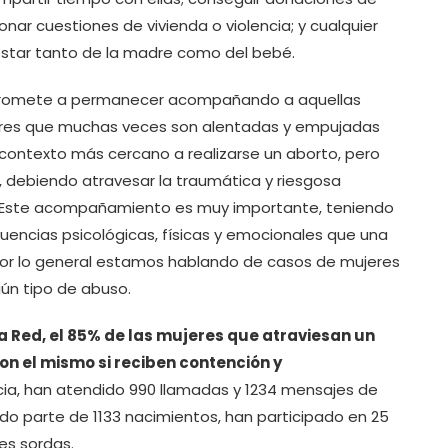
onar cuestiones de vivienda o violencia; y cualquier
nestar tanto de la madre como del bebé.
promete a permanecer acompañando a aquellas
eres que muchas veces son alentadas y empujadas
u contexto más cercano a realizarse un aborto, pero
debiendo atravesar la traumática y riesgosa
. Este acompañamiento es muy importante, teniendo
uencias psicológicas, físicas y emocionales que una
or lo general estamos hablando de casos de mujeres
lgún tipo de abuso.
a Red, el 85% de las mujeres que atraviesan un
n el mismo si reciben contención y
cia, han atendido 990 llamadas y 1234 mensajes de
do parte de 1133 nacimientos, han participado en 25
es sordas.