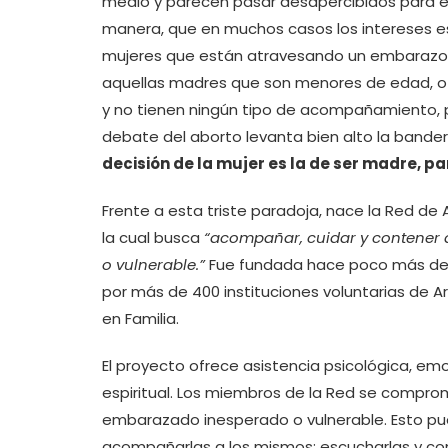
medio y parecen pasar desapercibidos para el 
manera, que en muchos casos los intereses e
mujeres que están atravesando un embarazo v
aquellas madres que son menores de edad, o
y no tienen ningún tipo de acompañamiento, 
debate del aborto levanta bien alto la bandera
decisión de la mujer es la de ser madre, par
Frente a esta triste paradoja, nace la Red d
la cual busca
“
acompañar, cuidar y contener 
o vulnerable.”
Fue fundada hace poco más de 
por más de 400 instituciones voluntarias de A
en Familia.
El proyecto ofrece asistencia psicológica, emo
espiritual. Los miembros de la Red se compr
embarazado inesperado o vulnerable. Esto pue
acompañarlas a los mismos; escucharlas y com