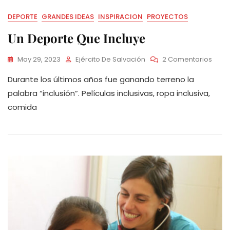
DEPORTE
GRANDES IDEAS
INSPIRACION
PROYECTOS
Un Deporte Que Incluye
En
May 29, 2023
Ejército De Salvación
2 Comentarios
Un
Durante los últimos años fue ganando terreno la
Depo
Que
palabra “inclusión”. Películas inclusivas, ropa inclusiva,
Inclu
comida