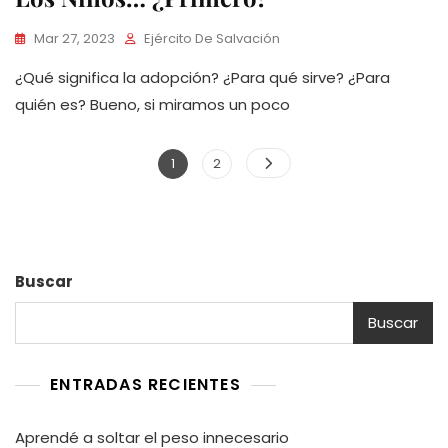
Mar 27, 2023
Ejército De Salvación
¿Qué significa la adopción? ¿Para qué sirve? ¿Para
quién es? Bueno, si miramos un poco
Paginación
Page
Page
1
2
de
entradas
Buscar
Buscar
ENTRADAS RECIENTES
Aprendé a soltar el peso innecesario