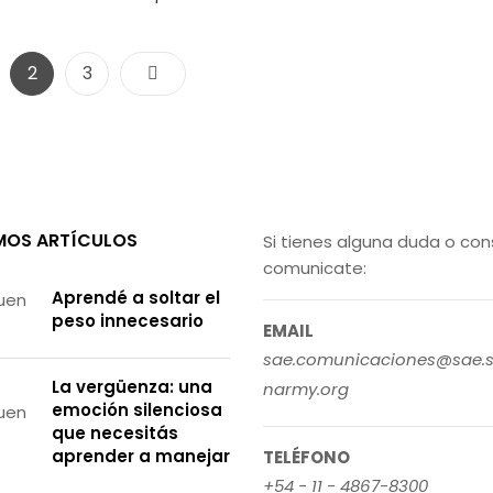
Paginación
ge
Page
Page
2
3
de
entradas
MOS ARTÍCULOS
Si tienes alguna duda o con
comunicate:
Aprendé a soltar el
peso innecesario
EMAIL
sae.comunicaciones@sae.s
La vergüenza: una
narmy.org
emoción silenciosa
que necesitás
aprender a manejar
TELÉFONO
+54 - 11 - 4867-8300