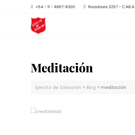
Skip
+54 - 11 - 4867-8300
Rivadavia 3257 - C.AB.A
to
content
Meditación
Ejercito de Salvacion
>
Blog
>
meditación